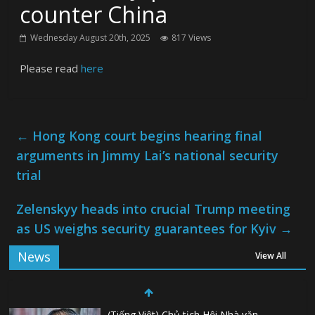
counter China
Wednesday August 20th, 2025
817 Views
Please read
here
←
Hong Kong court begins hearing final
arguments in Jimmy Lai’s national security
trial
Zelenskyy heads into crucial Trump meeting
as US weighs security guarantees for Kyiv
→
News
View All
(Tiếng Việt) Chủ tịch Hội Nhà văn