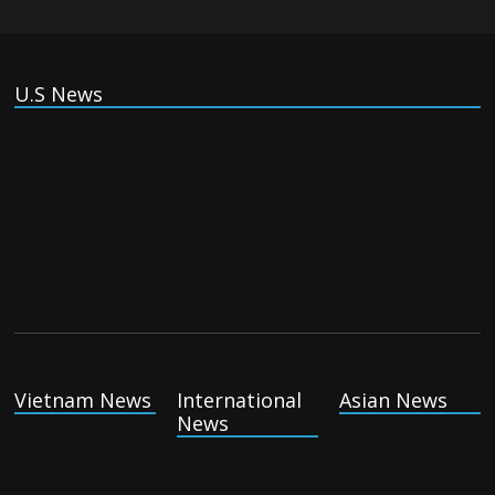
Thursday August 6th, 2026
U.S News
US companies win billions in African data center deals in
direct competition with China
Thursday August 6th, 2026
China, Russia, Iran and North Korea form ‘axis of
aggressors’ that could overwhelm US, book warns
Thursday August 6th, 2026
Vietnam News
International
Asian News
News
(Tiếng Việt) VinFast mất 400 triệu USD ưu đãi cho dự án nhà
máy xe điện tại Mỹ
Tuesday August 4th, 2026