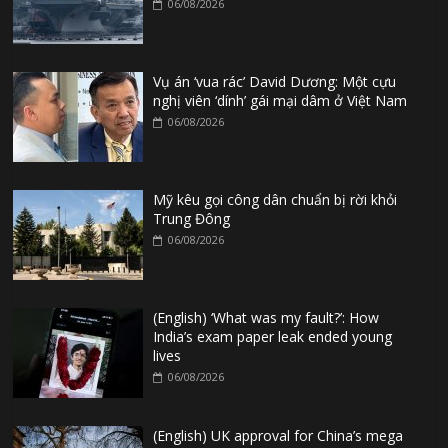
06/08/2026
Vụ án ‘vua rác’ David Dương: Một cựu
nghị viên ‘dính’ gái mại dâm ở Việt Nam
06/08/2026
Mỹ kêu gọi công dân chuẩn bị rời khỏi
Trung Đông
06/08/2026
(English) ‘What was my fault?’: How
India’s exam paper leak ended young
lives
06/08/2026
(English) UK approval for China’s mega