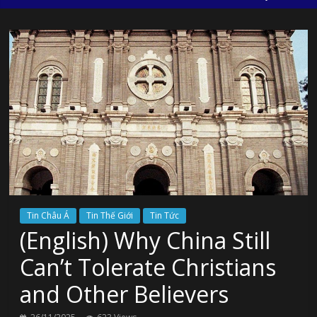
Tin Châu Á
Tin Thế Giới
Tin Tức
(English) Why China Still
Can’t Tolerate Christians
and Other Believers