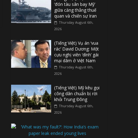
‘đón tàu sân bay Mỹ’
giữa căng thẳng thuế
quan và chiến sự Iran
Thursday August 6th,
2026
(Tiếng Việt) Vụ án ‘vua
rác’ David Dương: Một
cựu nghị viên ‘dính’ gái
mại dâm ở Việt Nam
Thursday August 6th,
2026
(Tiếng Việt) Mỹ kêu gọi
công dân chuẩn bị rời
khỏi Trung Đông
Thursday August 6th,
2026