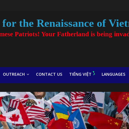
for the Renaissance of Vie
amese Patriots! Your Fatherland is being inva
OUTREACH
CONTACT US
TIẾNG VIỆT
LANGUAGES