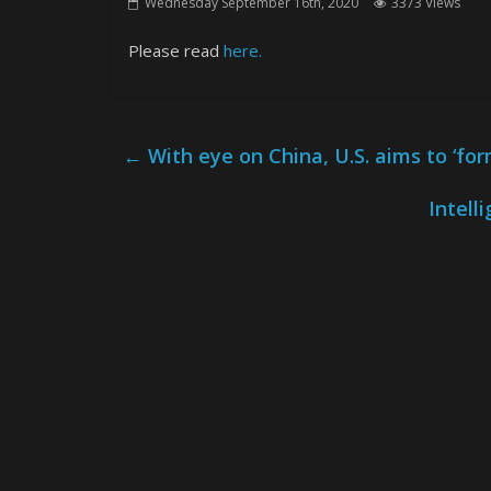
Wednesday September 16th, 2020
3373 Views
Please read
here.
←
With eye on China, U.S. aims to ‘for
Intell