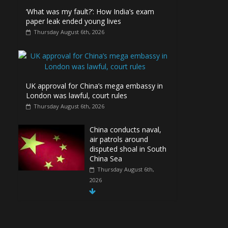
‘What was my fault?’: How India’s exam
paper leak ended young lives
Thursday August 6th, 2026
UK approval for China’s mega embassy in
London was lawful, court rules
Thursday August 6th, 2026
China conducts naval,
air patrols around
disputed shoal in South
China Sea
Thursday August 6th,
2026
Spain Regains Control
of Enclave After
Migrants Overrun It