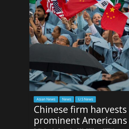
Asian News
News
U.S News
Chinese firm harvests 
prominent Americans 