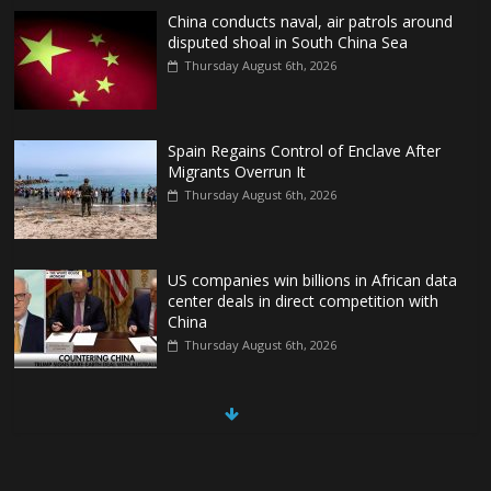
China conducts naval, air patrols around
disputed shoal in South China Sea
Thursday August 6th, 2026
Spain Regains Control of Enclave After
Migrants Overrun It
Thursday August 6th, 2026
US companies win billions in African data
center deals in direct competition with
China
Thursday August 6th, 2026
China, Russia, Iran and North Korea
form ‘axis of aggressors’ that could
overwhelm US, book warns
Thursday August 6th, 2026