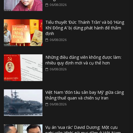
06/08/2026
Tiểu thuyết ‘Đức Thánh Trần’ và bộ ‘Hùng
Khí Đông A’ bị dừng phát hành để thẩm
định
06/08/2026
Những điều đảng viên không được làm:
nhiều quy định mới và cụ thể hơn
06/08/2026
Việt Nam ‘đón tàu sân bay Mỹ’ giữa căng
thẳng thuế quan và chiến sự Iran
06/08/2026
Vụ án ‘vua rác’ David Dương: Một cựu
nghị viên ‘dính’ gái mại dâm ở Việt Nam