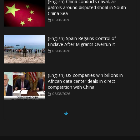
(English) China conducts naval, air
patrols around disputed shoal in South
China Sea
06/08/2026
(English) Spain Regains Control of
Enclave After Migrants Overrun It
06/08/2026
(English) US companies win billions in
African data center deals in direct
competition with China
06/08/2026
(English) China, Russia, Iran and North
Korea form ‘axis of aggressors’ that
could overwhelm US, book warns
06/08/2026