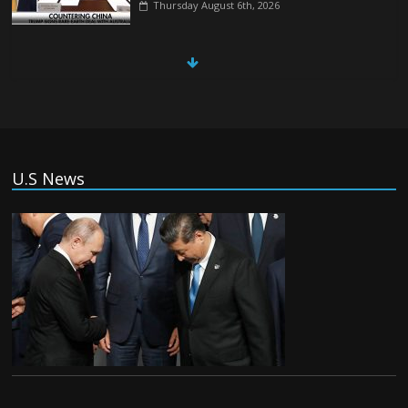
Thursday August 6th, 2026
China, Russia, Iran and North Korea
form ‘axis of aggressors’ that could
overwhelm US, book warns
Thursday August 6th, 2026
(Tiếng Việt) VinFast mất 400 triệu USD
U.S News
ưu đãi cho dự án nhà máy xe điện tại Mỹ
Tuesday August 4th, 2026
(Tiếng Việt) Trung Quốc va chạm với
Philippines trong khi vẫn cứu thuyền viên
Việt Nam, vì sao?
Tuesday August 4th, 2026
(Tiếng Việt) Ba người thiệt mạng khi bom
phát nổ tại một nhà hàng ở Moscow,