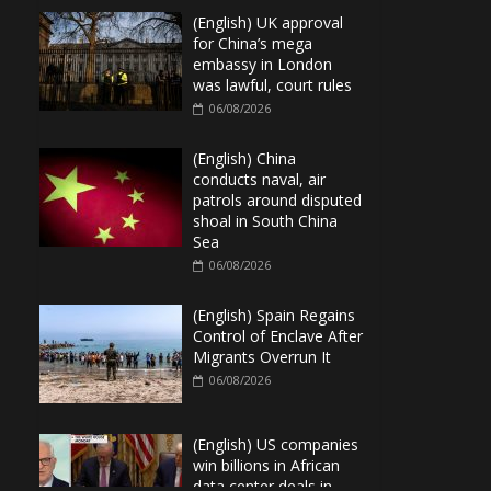
(English) UK approval
for China’s mega
embassy in London
was lawful, court rules
06/08/2026
(English) China
conducts naval, air
patrols around disputed
shoal in South China
Sea
06/08/2026
(English) Spain Regains
Control of Enclave After
Migrants Overrun It
06/08/2026
(English) US companies
win billions in African
data center deals in