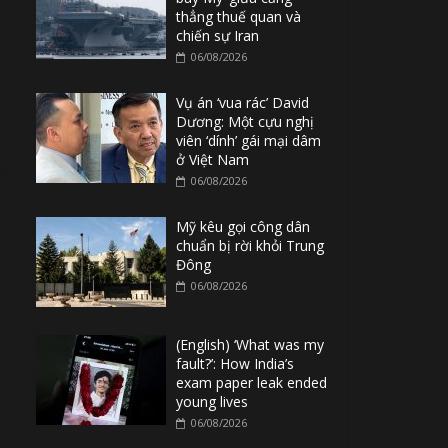
thẳng thuế quan và
chiến sự Iran
06/08/2026
Vụ án ‘vua rác’ David
Dương: Một cựu nghị
viên ‘dính’ gái mại dâm
ở Việt Nam
06/08/2026
Mỹ kêu gọi công dân
chuẩn bị rời khỏi Trung
Đông
06/08/2026
(English) ‘What was my
fault?’: How India’s
exam paper leak ended
young lives
06/08/2026