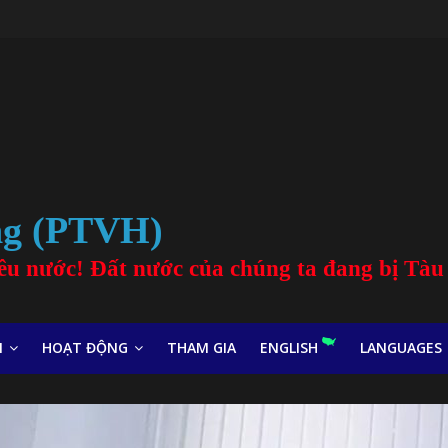
ng (PTVH)
 yêu nước! Đất nước của chúng ta đang bị Tà
N
HOẠT ĐỘNG
THAM GIA
ENGLISH
LANGUAGES