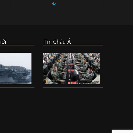
direct competition with
China
06/08/2026
(English) China, Russia,
Iran and North Korea
iới
Tin Châu Á
form ‘axis of
aggressors’ that could
overwhelm US, book
warns
06/08/2026
VinFast mất 400 triệu
USD ưu đãi cho dự án
nhà máy xe điện tại Mỹ
04/08/2026
Trung Quốc va chạm
với Philippines trong khi
vẫn cứu thuyền viên
Việt Nam, vì sao?